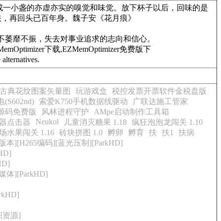
一点点凝聚成一小盏的亦虚亦实的嗅觉和味觉。放下杯子以后，回味的是
rld.388.一失足成千古恨，再回头已百年身。魏子安《花月痕》
决不萎靡不振，失去对事业追求的志向和信心。
er下载,EZMemOptimizer免费版下
alternatives.
古典花纹图案矢量图
玩游戏盒
税控发票开票软件金税盘版
S602nd)
索爱K750手机数据线驱动
广联达施工管家
源码免费版
风林进程守护
AMpe启动制作工具箱
Neukol
器点击器
儿童消灭糖果 1.18
疯狂泡泡龙闯关 1.10
场水果闯关 1.16
砖块拼图 1.0
孵卵
孵育
扶
扶1
扶病
版本][H265编码][蓝光压制][ParkHD]
HD]
D]
体][ParkHD]
kHD]
体积资源]