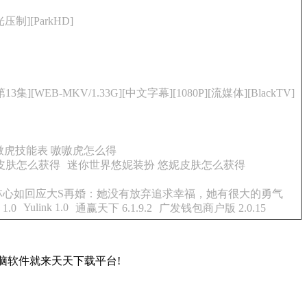
压制][ParkHD]
3集][WEB-MKV/1.33G][中文字幕][1080P][流媒体][BlackTV]
嗷虎技能表 嗷嗷虎怎么得
皮肤怎么获得
迷你世界悠妮装扮 悠妮皮肤怎么获得
林心如回应大S再婚：她没有放弃追求幸福，她有很大的勇气
Yulink 1.0
1.0
通赢天下 6.1.9.2
广发钱包商户版 2.0.15
脑软件就来天天下载平台!