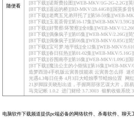
[BT下载][诺斯费拉图][WEB-MKV/1G-2G-2.2G]
随便看
[BT下载][遥远的桥][BD-MKV/28.44GB][国英多音
[BT下载][老鹰五兄弟拜托了][第58-59集][WEB-MKV/
[BT下载][玉茗茶骨][第16-17集][WEB-MKV/3.59G]
[BT下载][好警察/坏警察][全8集][WEB-MKV/12.26G][
[BT下载][偶像疯子][第05集][WEB-MKV/2.26G][简繁英
[BT下载][偶像疯子][第06集][WEB-MKV/0.85G][简繁
[BT下载][宝可梦.地平线][全12集][WEB-MKV/9.61G][
[BT下载][春日狂热][第01-02集][WEB-MKV/5.16G]
[BT下载][谷围南亭][第16集][WEB-MKV/1.09G][国
[BT下载][魔法公主的小烦恼][第16集][WEB-MKV/0.6
造梦西游4手机版云寅兽技能表 云寅兽怎么得
迷
光遇4.3每日任务 4月3日大蜡烛季节蜡烛位置
网红
21岁脚踩关晓彤出道，手握两部张艺谋大片，跟
马克记帐 1.0.2
进门财经 3.7.3003
银豹收银系统 3.
电脑软件下载频道提供pc端必备的网络软件、杀毒软件、聊天