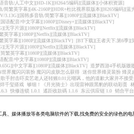
[英语音轨/人工中文][HD-1K][H264/5编码][流媒体][小体积资源]
轨/简繁英字幕][4K-2160P][HDR+杜比视界双版本][H265编码][蓝光
3.13G][国韩多音轨/简繁字幕][1080P][流媒体][BlackTV]
[国语配音/中文字幕][1080P][Disney+][流媒体][BlackTV]
无字片源][1080P][Netflix][流媒体][BlackTV]
字幕][1080P][Netflix][流媒体][BlackTV]
英字幕][1080P][流媒体][BlackTV]
[BT下载][王者天下.第6季][第1
无字片源][1080P][Netflix][流媒体][BlackTV]
[简繁英字幕][1080P][流媒体][BlackTV]
语配音/中文字幕][1080P][流媒体][BlackTV]
5G][中文字幕][1080P][流媒体][BlackTV]
造梦西游4手机版嗷
你世界魔闪闪装扮 魔闪闪皮肤怎么获得
迷你世界烽灵装扮 烽灵
歌手肘击吓卖艺老人还转账0.01元嘲讽，他的道歉大家并不接受
易烊千玺搭戏
够细！《月光骑士》出现雷神跟黑豹的联动彩蛋
6.3
快修连锁 1.0.1
遙距收款碼 1.1.6
东云供应链 1.0
销合平台 
工具、媒体播放等各类电脑软件的下载,找免费的安全的绿色的电