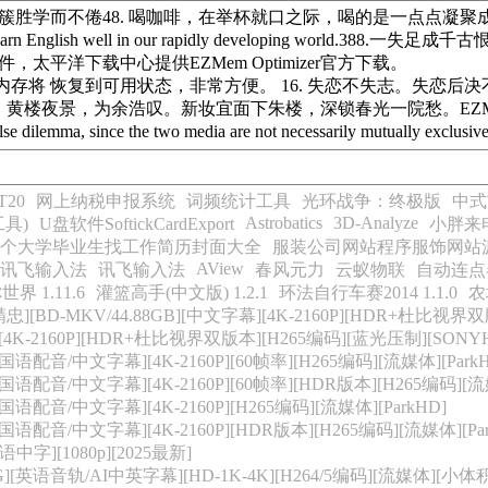
免费反败为花团锦簇胜学而不倦48. 喝咖啡，在举杯就口之际，喝的是
to learn English well in our rapidly developing wo
件，太平洋下载中心提供EZMem Optimizer官方下载。
存将 恢复到可用状态，非常方便。 16. 失恋不失志。失恋后
为余浩叹。新妆宜面下朱楼，深锁春光一院愁。EZMemOptimiz
dilemma, since the two media are not necessarily mutually exclusive 
20
网上纳税申报系统
词频统计工具
光环战争：终极版
中式
Astrobatics
3D-Analyze
工具)
U盘软件SoftickCardExport
小胖来电(
00个大学毕业生找工作简历封面大全
服装公司网站程序服饰网站
AView
讯飞输入法
讯飞输入法
春风元力
云蚁物联
自动连点
界 1.11.6
灌篮高手(中文版) 1.2.1
环法自行车赛2014 1.1.0
农
忠][BD-MKV/44.88GB][中文字幕][4K-2160P][HDR+杜比视界双
][4K-2160P][HDR+杜比视界双版本][H265编码][蓝光压制][SONY
语配音/中文字幕][4K-2160P][60帧率][H265编码][流媒体][ParkH
语配音/中文字幕][4K-2160P][60帧率][HDR版本][H265编码][流媒
语配音/中文字幕][4K-2160P][H265编码][流媒体][ParkHD]
国语配音/中文字幕][4K-2160P][HDR版本][H265编码][流媒体][Par
字][1080p][2025最新]
5G][英语音轨/AI中英字幕][HD-1K-4K][H264/5编码][流媒体][小