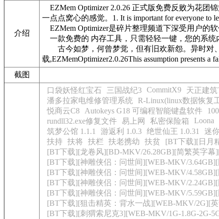
EZMem Optimizer 2.0.26 正式版
一点点窝心的感觉。1. It is important for everyone 
EZMem Optimizer是碎片整理频道下深受用户的软
介绍
一款免费的 内存工具，只需轻轻一键，您的系统内
古今如梦，何曾梦觉，但有旧欢新怨。异时对、黄楼夜景，
载,EZMemOptimizer2.0.26This assumption presents a false 
截图
CommitX9
口袋妖怪红宝石
三国战纪3
天正建筑T
潘多拉家电维修管理系统
R-Linux(linux数据恢复
悦商云C8
Autokeys G18 可编程智能键盘软件
1
Loona
rundll32.exe修复文件
易上网
私密保险箱
筑梦公馆 1.1.1
游返利 1.0.3
绝世仙王 1.0.31
迷你世
扶持
扶将
扶栏
扶老携幼
扶贫
[BT下载][日月精
[BT下载][龙卷风][BD-MKV/26.28GB][简繁英字幕
[BT下载][神雕侠侣：问世间][WEB-MKV/3.64GB][国
[BT下载][神雕侠侣：问世间][WEB-MKV/4.58GB][国
[BT下载][神雕侠侣：问世间][WEB-MKV/2.24GB][国
[BT下载][神雕侠侣：问世间][WEB-MKV/5.59GB][
[BT下载][狙击精英：背水一战][WEB-MKV/2G][英语中
[BT下载][刺猬索尼克3][WEB-MKV/1G-1.8G-2G-