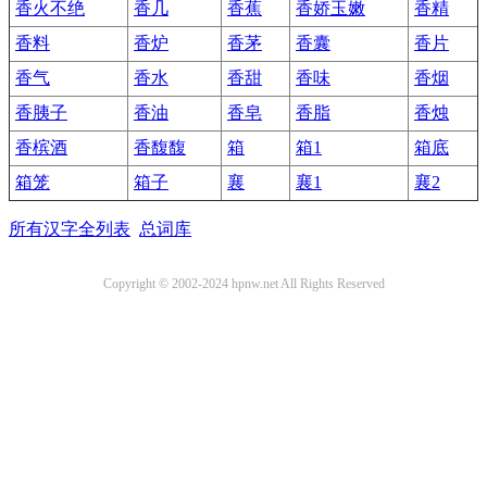
香火不绝
香几
香蕉
香娇玉嫩
香精
香料
香炉
香茅
香囊
香片
香气
香水
香甜
香味
香烟
香胰子
香油
香皂
香脂
香烛
香槟酒
香馥馥
箱
箱1
箱底
箱笼
箱子
襄
襄1
襄2
所有汉字全列表
总词库
Copyright © 2002-2024 hpnw.net All Rights Reserved