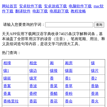
网站首页
安卓软件下载
安卓游戏下载
电脑软件下载
mac软
件下载
翻译软件
电影下载
电视剧下载
教程攻略
请输入您要查询的字词：
天天APP应用下载网汉语字典收录74025条汉字解释词条，基
本涵盖了全部常用汉字的读音（注音）、笔画笔顺、用法、释
义及组词造句等内容，是语文学习的强大工具。
热门查询：
相撞
相坐
厢
厢房
镶
镶1
镶边
镶接
镶面
镶片
镶嵌
镶牙
香
香1
香2
香案
香波
香菜
香草
香肠
香巢
香橙
香醋
香粉
香港
香格里拉
香菇
香花
香会
香火