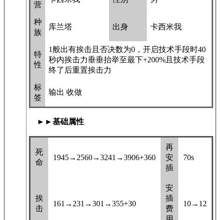
营
种
库兰塔
出身
卡西米我
族
1般出有挨击且否决数为0，开启技术手段时40
特
秒内挨击力垂垂抬举至最下+200%且技术手段
性
终了后重置挨击力
标
输出 收做
签
►►基础属性
再
死
1945→2560→3241→3906+360
安
70s
命
插
安
挨
插
161→231→301→355+30
10→12
击
费
用