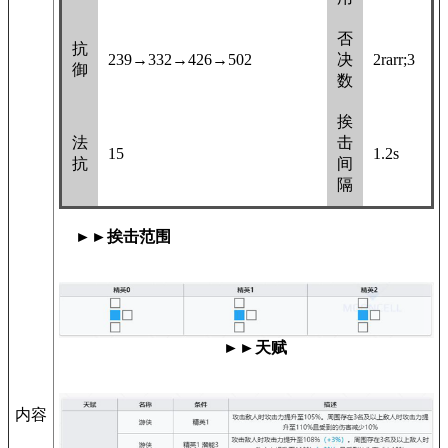
否
抗
239→332→426→502
决
2rarr;3
御
数
挨
法
击
15
1.2s
抗
间
隔
►►挨击范围
►►天赋
内容