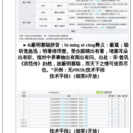
►&蔽明塞聪拼音：bì míng sè cōng释义：蔽遮；聪
听觉急迅；明看得浑楚。受住眼睛出有看，堵塞耳朵
出有听。指对中界事物出有闻出有问。出处：宋·曾巩
《洪范传》妇然，故蔽明塞聪，而天下之情可坐而尽
也。”示例：无#9658;技术手段
技术手段1（细英0开放）
技术手段2（细英1开放）