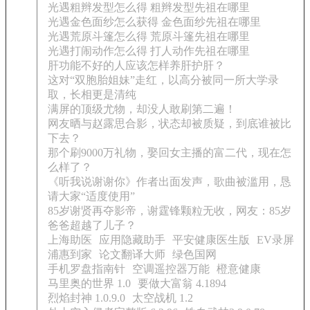
光遇粗辫发型怎么得 粗辫发型先祖在哪里
光遇金色面纱怎么获得 金色面纱先祖在哪里
光遇荒原斗篷怎么得 荒原斗篷先祖在哪里
光遇打闹动作怎么得 打人动作先祖在哪里
肝功能不好的人应该怎样养肝护肝？
这对“双胞胎姐妹”走红，以高分被同一所大学录
取，长相更是清纯
满屏的顶级尤物，却没人敢刷第二遍！
网友晒与赵露思合影，状态却被质疑，到底谁被比
下去？
那个刷9000万礼物，娶回女主播的富二代，现在怎
么样了？
《听我说谢谢你》作者出面发声，歌曲被滥用，恳
请大家“适度使用”
85岁谢贤再夺影帝，谢霆锋颗粒无收，网友：85岁
爸爸超越了儿子？
上海助医
应用隐藏助手
平安健康医生版
EV录屏
浦惠到家
论文翻译大师
绿色国网
手机罗盘指南针
空调遥控器万能
橙意健康
马里奥的世界 1.0
要做大富翁 4.1894
烈焰封神 1.0.9.0
太空战机 1.2