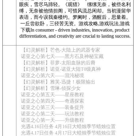
眼疾，雪尽马蹄轻。《观猎》 缧缧无奈，被些名利
缚，无奈被他情担阁，可惜风流总闲却。当初漫留华
表语，而今误我秦楼约。梦阑时，酒醒后，思量着。
一丘尝欲卧，三径苦无资。游戏攻略,游戏玩法,游戏
下载In consumer - driven industries, innovation, product
differentiation, and creativity are crucial to lasting success.
【幻灵解析】芒色-大陆上的武器专家
诺亚之心第七天——黑方石及神秘宝藏
【幻灵解析】菲萝-太阳血脉的后裔
【幻灵解析】诺亚-诺亚大陆T0级真神
诺亚之心第六天——混沌秘境
【幻灵解析】雅芙-迅捷！极限输出
【幻灵解析】雪琳-侦探少女
诺亚之心第五天——星座教程
诺亚之心第四天——奇遇探索
诺亚之心第三天——装备提升
诺亚之心第二天——玩法教程
诺亚之心第一天——升级教程
光遇4.16日任务 4月16日大蜡烛季节蜡烛位置
光遇4.17日任务 4月17日大蜡烛季节蜡烛位置