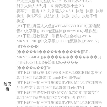
外太空入侵者完整版 6.2.96
铁血武林2 9.0.78
射手火柴人大乱斗 1.6
奔跑吧张小盒 2.3
赛车手：撞击 1.2
刘备磕头2 4.5.1
执笔
执鞭
执导
执法
执法不公
执法如山
执教
执礼
执迷不悟
执泥
[BT下载][野蛮人入侵][WEB-MKV/3.03GB][国语配
音/中文字幕][1080P][流媒体][DreamHD小组作品]
[BT下载][游牧警探：罪夜杀机][全4集][WEB-
MKV/11.70G][中文字幕][1080P][流媒体][BlackTV]
[BT����]
[�����һ�����������][BD-
MKV/32.44GB][��������/������Ļ]
[4K-2160P][HDR�汾][H265����]
[����ѹ��][Dr
[BT下载][哥斯拉-1.0][WEB-MKV/5.00GB][简繁英字
幕][1080P][流媒体][DreamHD小组作品]
[BT下载][一拍三言][第10集][WEB-MP4/0.17G][国语
随便
配音/中文字幕][1080P][流媒体][LelveTV]
看
[BT下载][曲终梦回][BD-MKV/15.70GB][简繁英字
幕][1080P][蓝光压制][SONYHD小组作品]
[BT下载][一拍三言][第10集][WEB-MP4/0.24G][国语