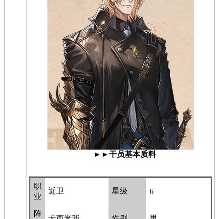
►►干员基本质料
职
近卫
星级
6
业
阵
卡西米我
性别
男