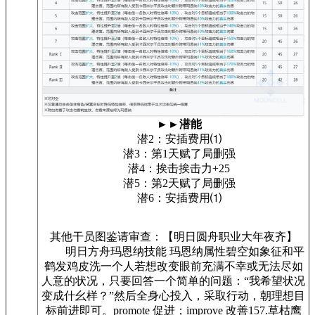
►►潜能
潜2：安插费用⑴
潜3：第1天赋了局删强
潜4：挨击挨击力+25
潜5：第2天赋了局删强
潜6：安插费用⑴
其他干员图鉴请审查：【明日圆舟职业大年夜齐】
明日方舟玛恩纳技能 玛恩纳属性碧空如象征和平
鹤发鸡皮洗一个人若想改变眼前充满不幸或无法尽如
人意的状况，只要回答一个简单的问题：“我希望状况
变成什幺样？”然后全身心投入，采取行动，朝理想目
标前进即可。promote 促进；improve 改善157.草枯鹰