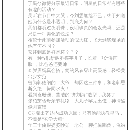
丁禹兮微博分享最近日常，明星的日常都有哪些
有趣的活动？
吴昕在节目中大哭，令刘雯尴尬不已，终于知道
她为什么是小透明，到底为何？
我们都听过夜明珠，夜明珠真的会发光吗，还是
只是一种美化的说法？
相较于此前参加活动的倪大红，飞天颁奖现场的
他有何不同？
鳌拜到底是好是坏？？？
有一种“超越”叫乔振宇儿子，长着一张“漫画
脸”，比爸爸还要帅
35岁唐嫣真会搭，简约风衣穿出高级感，轻松美
出少女范
曾为郭德纲的二大爷，却因这三件事，和老郭恩
断义绝、势同水火！
看到袁珊珊、董洁的“齐刘海”造型，我笑了
张柏芝晒母亲节礼物，大儿子罕见出镜，神情酷
似谢霆锋
C罗曝出齐达内成功原因：只有他能执教皇马，
不愧是“玄学大师”
年三十俺跟婆婆吵架，老公一脚把俺踢倒，俺站