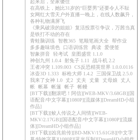
起来后，全家傻住
在高铁上，她比31岁的“巨婴男”还要令人不耻
女网红大雪天户外直播一晚上，在线人数飙升，
各种礼物满屏飞
《乘风破浪的姐姐》复活投票引争议，万茜当真
是铁打不动的存在
青蛙脑训练
智教365
笔顺笔画大全
帮作业
多多趣味填色
口语训练营
典读
爱便签
智象拼音
轻考试
皇图盛世 1.1.0
神创九州 1.0.4
射兔子 1.11
战斗机 2.2
王者冲突 1.109.003
CS反恐精英世界 1.0.0.0116
冰壶3D 1.333
标枪大师 1.4.2
三国保卫战 2.5.0
我来了女神 1.0
丈2
丈夫
丈量
丈母娘
丈人
帐
帐幕
帐篷
帐子
帐幔
[BT下载][翻滚吧！阿信][WEB-MKV/3.68GB][国
语配音/中文字幕][1080P][流媒体][DreamHD小组
作品]
[BT下载][鲛人传说之人间情][WEB-
MKV/2.17GB][国语配音/中文字幕][1080P][流媒
体][DreamHD小组作品]
[BT下载][凶兆前传][BD-MKV/15.61GB][中文字
幕/特效字幕][1080P][蓝光压制][DreamHD小组作