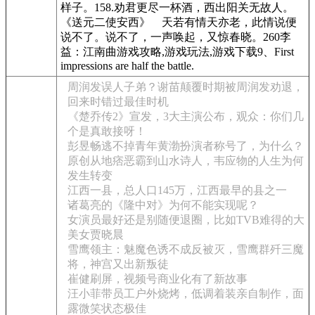
样子。158.劝君更尽一杯酒，西出阳关无故人。
《送元二使安西》 天若有情天亦老，此情说便
说不了。说不了，一声唤起，又惊春晓。260李
益：江南曲游戏攻略,游戏玩法,游戏下载9、First
impressions are half the battle.
周润发误人子弟？谢苗颠覆时期被周润发劝退，
回来时错过最佳时机
《楚乔传2》宣发，3大主演公布，观众：你们几
个是真敢接呀！
彭昱畅逃不掉青年黄渤扮演者称号了，为什么？
原创从地痞恶霸到山水诗人，韦应物的人生为何
发生转变
江西一县，总人口145万，江西最早的县之一
诸葛亮的《隆中对》为何不能实现呢？
女演员最好还是别随便退圈，比如TVB难得的大
美女贾晓晨
雪鹰领主：魅魔色诱不成反被灭，雪鹰群歼三魔
将，神宫又出新叛徒
崔健刷屏，视频号商业化有了新故事
汪小菲带员工户外烧烤，低调着装亲自制作，面
露微笑状态极佳