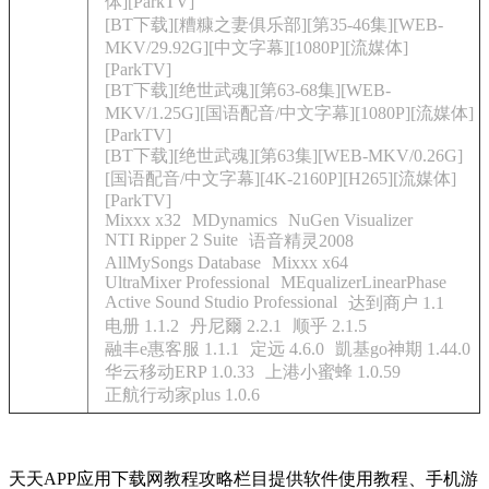
体][ParkTV]
[BT下载][糟糠之妻俱乐部][第35-46集][WEB-
MKV/29.92G][中文字幕][1080P][流媒体]
[ParkTV]
[BT下载][绝世武魂][第63-68集][WEB-
MKV/1.25G][国语配音/中文字幕][1080P][流媒体]
[ParkTV]
[BT下载][绝世武魂][第63集][WEB-MKV/0.26G]
[国语配音/中文字幕][4K-2160P][H265][流媒体]
[ParkTV]
Mixxx x32
MDynamics
NuGen Visualizer
NTI Ripper 2 Suite
语音精灵2008
AllMySongs Database
Mixxx x64
UltraMixer Professional
MEqualizerLinearPhase
Active Sound Studio Professional
达到商户 1.1
电册 1.1.2
丹尼爾 2.2.1
顺乎 2.1.5
融丰e惠客服 1.1.1
定远 4.6.0
凱基go神期 1.44.0
华云移动ERP 1.0.33
上港小蜜蜂 1.0.59
正航行动家plus 1.0.6
天天APP应用下载网教程攻略栏目提供软件使用教程、手机游