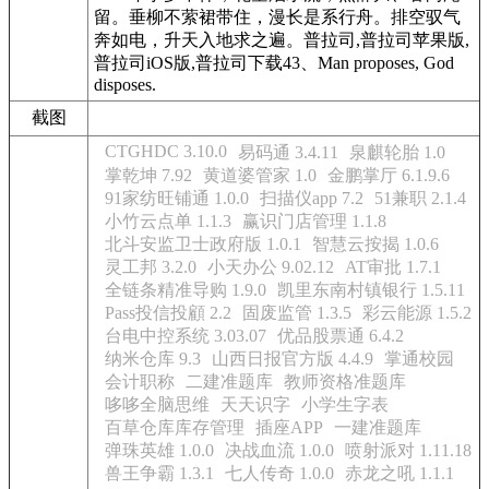
留。垂柳不萦裙带住，漫长是系行舟。排空驭气
奔如电，升天入地求之遍。普拉司,普拉司苹果版,
普拉司iOS版,普拉司下载43、Man proposes, God
disposes.
截图
CTGHDC 3.10.0
易码通 3.4.11
泉麒轮胎 1.0
掌乾坤 7.92
黄道婆管家 1.0
金鹏掌厅 6.1.9.6
91家纺旺铺通 1.0.0
扫描仪app 7.2
51兼职 2.1.4
小竹云点单 1.1.3
赢识门店管理 1.1.8
北斗安监卫士政府版 1.0.1
智慧云按揭 1.0.6
灵工邦 3.2.0
小天办公 9.02.12
AT审批 1.7.1
全链条精准导购 1.9.0
凯里东南村镇银行 1.5.11
Pass投信投顧 2.2
固废监管 1.3.5
彩云能源 1.5.2
台电中控系统 3.03.07
优品股票通 6.4.2
纳米仓库 9.3
山西日报官方版 4.4.9
掌通校园
会计职称
二建准题库
教师资格准题库
哆哆全脑思维
天天识字
小学生字表
百草仓库库存管理
插座APP
一建准题库
弹珠英雄 1.0.0
决战血流 1.0.0
喷射派对 1.11.18
兽王争霸 1.3.1
七人传奇 1.0.0
赤龙之吼 1.1.1