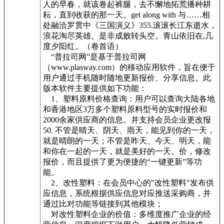
人的早春，就该卷起裤腿，去不懈地拓荒播种耕
耘，直到收获的那一天。get along with 与……相
处融洽罗贯中《三国演义》355.滚滚长江东逝水，
浪花淘尽英雄。是非成败转头空。青山依旧在,几
度夕阳红。（卷首语）
“普拉司网”是基于普拉司网
（www.plasway.com）的移动应用软件，旨在便于
用户通过手机随时随地更新报价、分享信息。此
版本软件主要提供如下功能：
1、塑料原料价格查询：用户可以查询大陆各地
和香港地区3万多个塑料原料型号的实时报价和
2000余家供应商的信息。并支持会员企业更改报
50. 不管是晴天、阴天、雨天，能见到你的一天，
就是晴朗的一天；不管是昨天、今天、明天，能
和你在一起的一天，就是美好的一天。价，修改
报价，而且提供了更为便捷的“一键更新”等功
能。
2、改性塑料：在会员中心的"改性塑料"发布供
应信息，系统根据供应信息对应推送采购商，并
通过比对功能等链接到其他模块；
对改性塑料企业的价值：多维度推广企业的经