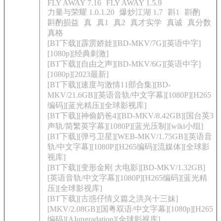
FLY AWAY 7.16
FLY AWAY 1.5.9
力量与荣耀 1.0.1.20
爆炒江湖 1.7
斟1
斟酌
斟酌损益
真
真1
真2
真才实学
真诚
真分数
真格
[BT下载][霹雳娇娃][BD-MKV/7G][英语中字]
[1080p][经典刺激]
[BT下载][自由之声][BD-MKV/6G][英语中字]
[1080p][2023最新]
[BT下载][速度与激情11部合集][BD-
MKV/21.6GB][英语音轨/中文字幕][1080P][H265
编码][蓝光精压][全球影视库]
[BT下载][神偷奶爸4][BD-MKV/8.42GB][国台英3
声轨/简繁英字幕][1080P][蓝光压制][wiki小组]
[BT下载][弹弓卫星][WEB-MKV/1.75GB][英语音
轨/中文字幕][1080P][H265编码][流媒体][全球影
视库]
[BT下载][变形金刚 大电影][BD-MKV/1.32GB]
[英语音轨/中文字幕][1080P][H265编码][蓝光精
压][全球影视库]
[BT下载][古惑仔情义篇之洪兴十三妹]
[MKV/2.08GB][国粤双语/中文字幕][1080p][H265
编码][AIupgradation][全球影视库]