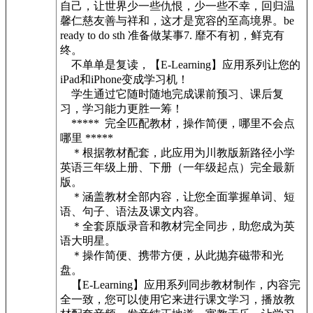
自己，让世界少一些仇恨，少一些不幸，回归温
馨仁慈友善与祥和，这才是宽容的至高境界。be
ready to do sth 准备做某事7. 靡不有初，鲜克有
终。
不单单是复读，【E-Learning】应用系列让您的
iPad和iPhone变成学习机！
学生通过它随时随地完成课前预习、课后复
习，学习能力更胜一筹！
***** 完全匹配教材，操作简便，哪里不会点
哪里 *****
＊根据教材配套，此应用为川教版新路径小学
英语三年级上册、下册（一年级起点）完全最新
版。
＊涵盖教材全部内容，让您全面掌握单词、短
语、句子、语法及课文内容。
＊全套原版录音和教材完全同步，助您成为英
语大明星。
＊操作简便、携带方便，从此抛弃磁带和光
盘。
【E-Learning】应用系列同步教材制作，内容完
全一致，您可以使用它来进行课文学习，播放教