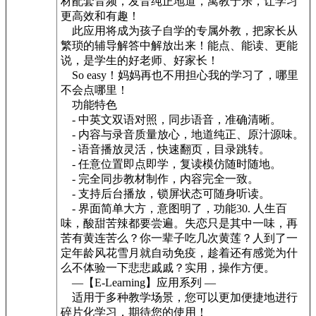
材配套音频，发音纯正地道，寓教于乐，让学习
更高效和有趣！
此应用将成为孩子自学的专属外教，把家长从
繁琐的辅导解答中解放出来！能点、能读、更能
说，是学生的好老师、好家长！
So easy！妈妈再也不用担心我的学习了，哪里
不会点哪里！
功能特色
- 中英文双语对照，同步语音，准确清晰。
- 内容与录音质量放心，地道纯正、原汁源味。
- 语音播放灵活，快速翻页，目录跳转。
- 任意位置即点即学，复读模仿随时随地。
- 完全同步教材制作，内容完全一致。
- 支持后台播放，锁屏状态可随身听读。
- 界面简单大方，意图明了，功能30. 人生百
味，酸甜苦辣都要尝遍。失恋只是其中一味，再
苦有黄连苦么？你一辈子吃几次黄莲？人到了一
定年龄风花雪月就自动免疫，趁着还有感觉为什
么不体验一下悲悲戚戚？实用，操作方便。
—【E-Learning】应用系列 —
适用于多种教学场景，您可以更加便捷地进行
碎片化学习，期待您的使用！