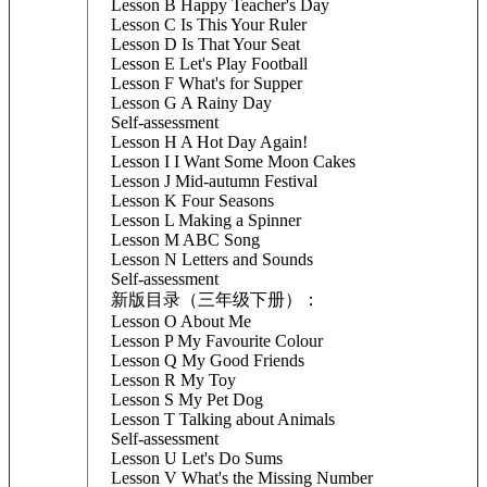
Lesson B Happy Teacher's Day
Lesson C Is This Your Ruler
Lesson D Is That Your Seat
Lesson E Let's Play Football
Lesson F What's for Supper
Lesson G A Rainy Day
Self-assessment
Lesson H A Hot Day Again!
Lesson I I Want Some Moon Cakes
Lesson J Mid-autumn Festival
Lesson K Four Seasons
Lesson L Making a Spinner
Lesson M ABC Song
Lesson N Letters and Sounds
Self-assessment
新版目录（三年级下册）：
Lesson O About Me
Lesson P My Favourite Colour
Lesson Q My Good Friends
Lesson R My Toy
Lesson S My Pet Dog
Lesson T Talking about Animals
Self-assessment
Lesson U Let's Do Sums
Lesson V What's the Missing Number