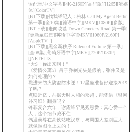
语配音/中文字幕][4K-2160P][高码版][H265][流媒
体][ColorTV]
[BT下载][找我经纪人：柏林 Call My Agent Berlin
第一季][全10集][德语中字][MKV][1080P][多版]
[BT下载][走向坟墓 Down Cemetery Road 第一季]
[更新至02集][英语中字][MKV][1080P/2160P]
[AppleTV+]
[BT下载][黑金新秩序 Rulers of Fortune 第一季]
[全08集][葡萄牙语中字[MKV][720P/1080P]
[[NETFLIX
“大S！你出来啊！”
《爱情公寓5》吕子乔剃光头是假的，张伟又是
如何处理的？
戳进来防火防盗防水逆！12星座准备好迎接2019
了吗？
点映近亿，占据天时人和的邓超，能凭借《银河
补习班》翻身吗？
锋菲复合六年，谢霆锋罕见秀恩爱：真心爱一个
人，这个细节藏不住
偶遇吴尊在高铁站吃汉堡，与周围人差别巨大，
就像抠图抠上去的！