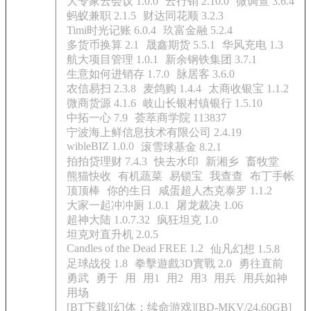
大专家云会议 1.0.0
云行销 2.10.0
微调查 3.6.4
蚂蚁兼职 2.1.5
财达同花顺 3.2.3
Timi时光记账 6.0.4
玖富金融 5.2.4
多货币换算 2.1
晟鑫期货 5.5.1
华风充电 1.3
航大项目管理 1.0.1
新余钢铁集团 3.7.1
生意如何进销存 1.7.0
脉居客 3.6.0
农信易扫 2.3.8
麦鸽购 1.4.4
太商收银宝 1.1.2
微商货源 4.1.6
岐山长银村镇银行 1.5.10
中拓一心 7.9
荟萃商学院 113837
宁波海上鲜信息技术有限公司 2.4.19
wibleBIZ 1.0.0
滚雪球基金 8.2.1
拍拍贷理财 7.4.3
快去水印
新湘乡
畜牧堂
熊猫快收
有机蔬菜
易锁宝
我查查
布丁手帐
顶顶棒
你的生日
咸蛋超人杰克泰罗 1.1.2
大家一起冲冲厕 1.0.1
屠龙裁决 1.06
超神大陆 1.0.7.32
疯狂坦克 1.0
坦克对直升机 2.0.5
Candles of the Dead FREE 1.2
仙凡幻想 1.5.8
足球战役 1.8
拳擊遊戲3D實戰 2.0
勇往直前
勇武
勇于
用
用1
用2
用3
用兵
用兵如神
用场
[BT下载][幻体：续命游戏][BD-MKV/24.60GB]