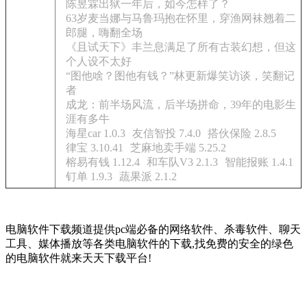
陈昱霖出狱一年后，如今怎样了？
63岁麦当娜与马鲁玛抱在怀里，穿渔网袜翘着二
郎腿，嗨翻全场
《且试天下》丰兰息满足了所有古装幻想，但这
个人设不太好
“图他啥？图他有钱？”林更新爆笑访谈，笑翻记
者
成龙：前半场风流，后半场拼命，39年的电影生
涯有多牛
海星car 1.0.3
友信智投 7.4.0
搭伙保险 2.8.5
律宝 3.10.41
芝麻地卖手端 5.25.2
榕易有钱 1.12.4
和车队V3 2.1.3
智能报账 1.4.1
钉单 1.9.3
蔬果派 2.1.2
电脑软件下载频道提供pc端必备的网络软件、杀毒软件、聊天
工具、媒体播放等各类电脑软件的下载,找免费的安全的绿色
的电脑软件就来天天下载平台!