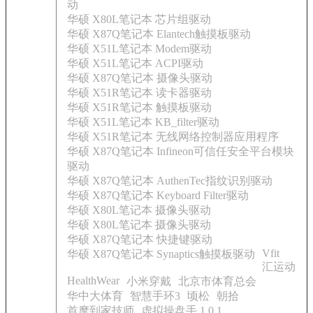
动
华硕 X80L笔记本 芯片组驱动
华硕 X87Q笔记本 Elantech触摸板驱动
华硕 X51L笔记本 Modem驱动
华硕 X51L笔记本 ACPI驱动
华硕 X87Q笔记本 摄像头驱动
华硕 X51R笔记本 读卡器驱动
华硕 X51R笔记本 触摸板驱动
华硕 X51L笔记本 KB_filter驱动
华硕 X51R笔记本 无线网络控制器应用程序
华硕 X87Q笔记本 Infineon可信任安全平台模块
驱动
华硕 X87Q笔记本 AuthenTec指纹识别驱动
华硕 X87Q笔记本 Keyboard Filter驱动
华硕 X80L笔记本 摄像头驱动
华硕 X80L笔记本 摄像头驱动
华硕 X87Q笔记本 快捷键驱动
Vfit
华硕 X87Q笔记本 Synaptics触摸板驱动
汇运动
HealthWear
小米穿戴
北京市体育总会
华中大体育
智慧手环3
顷松
朝拾
首摩到家技师
虚拟操盘手 1.0.1