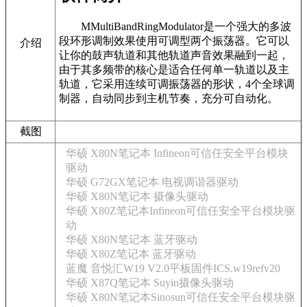
MMultiBandRingModulator是一个强大的多波
段环形调制效果使用可调型两个振荡器。它可以
介绍
让你的鼓声轨道和其他轨道声音效果融到一起，
由于其多频带的核心是适合任何单一轨道以及主
轨道，它采用连续可调振荡器的形状，4个全球调
制器，自动同步到主机节奏，充分可自动化。
截图
华硕 X80N笔记本 Infineon可信任安全平台模块
驱动
华硕 G72GX笔记本 电视调谐器驱动
华硕 X80N笔记本 摄像头驱动
华硕 X80Z笔记本Infineon可信任安全平台模块驱
动
华硕 X80N笔记本 蓝牙驱动
华硕 X80Z笔记本 蓝牙驱动
蓝魔 音悦汇W19 V2.0平板固件ICS.w19refv20
华硕 X87Q笔记本 Suyin摄像头驱动
华硕 X80N笔记本Sinosun可信任安全平台模块驱