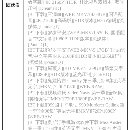
效字幕][4K-2160P][HDR+杜比视界双版本][蓝光
随便看
压制][DreamHD]
[BT下载][三滴血][WEB-MKV/14.64GB][国语配
音][4K-2160P][高码版][HDR版本][H265编码][流
媒体][PandaQT]
[BT下载][岁岁平安][WEB-MKV/1.53GB][国语配
音/中文字幕][1080P][HDR版本][流媒体]
[PandaQT]
[BT下载][岁岁平安][WEB-MKV/5.17GB][国语配
音/中文字幕][4K-2160P][HDR版本][H265编码]
[流媒体][PandaQT]
[BT下载][屋顶人][BD-MKV/11.09GB][简繁英字
幕][1080P][HDR版本][蓝光压制][ParkHD]
[BT下载][鬼娃恰吉 Chucky 第三季][全08集][英语
无字][MKV][720P/1080P][WEB-RAW]
[BT下载][视频讨厌 Video Nasty 第一季][全06集]
[英语无字][MKV][720P/1080P][WEB-RAW
[BT下载][999凶手打电话 999 Murderer Calling 第
一季][全08集][英语无字][MKV][720P/1080P]
[WEB-RAW
[BT下载][奥斯汀手机游戏软件下载 Miss Austen
第一季][全04集][英语无字][MKV][1080P][片源]