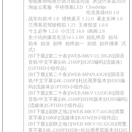
智能家用电视空调万能遥控器
房贷计算器2020
Cloudedge
淘金云客服
手持弹幕LED
坦克英雄HD 1.0
战车向前冲 1.0
猎艳遮天 1.12.0
暴走女神 1.0
兰博基尼驾驶模拟 1.23
王者投篮 1.0.0
寸土必争 1.2.0
小汪汪 14.0
i画画 2.6
史小坑的爆笑生活14 1.1.00
始乱终弃
始马
始末
始业
始终
始终如一
始祖
始作俑者
式
式1
[BT下载][第二十条][WEB-MKV/22.30GB][国语
音轨/中文字幕][4K-2160P][H265编码][流媒体]
[GPTHD小组作品]
[BT下载][第二十条][WEB-MP4/9.43GB][国语音
轨/中文字幕][4K-2160P][杜比视界版本][H265编
码][流媒体][GPTHD小组作品]
[BT下载][第二十条][WEB-MKV/13.03GB][国语
音轨/中文字幕][4K-2160P][HDR版本][H265编码]
[流媒体][GPTHD小组作品]
[BT下载][寂静之地2][WEB-MKV/7.41GB][简繁
英字幕][1080P][流媒体][BATWEB小组作品]
[BT下载][寂静之地2][WEB-MKV/10.32GB][简繁
英字幕][4K-2160P][HDR+杜比视界双版本][H265