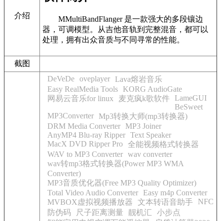
介绍
MMultiBandFlanger 是一款强大的多段镶边
器，可调模型。从吉他音轨到完整混音，都可以
处理，拥有出众音质与不同寻常的性能。
截图
DeVeDe
oveplayer
Lava熔岩音乐
Easy RealMedia Tools
KORG AudioGate
LameGUI
网易云音乐for linux
麦克疯k歌软件
BeSweet
MP3Converter
Mp3转换大师(mp3转换器)
DRM Media Converter
MP3 Joiner
AnyMP4 Blu-ray Ripper
Text Speaker
MacX DVD Ripper Pro
全能视频格式转换器
WAV to MP3 Converter
wav converter
wav转mp3格式转换器(Power MP3 WMA
Converter)
MP3音质优化器(Free MP3 Quality Optimizer)
Total Video Audio Converter
Easy m4p Converter
NFC
MVBOX虚拟视频播放器
文本转语音助手
防伪码
尺子距离测量
靓机汇
小步点