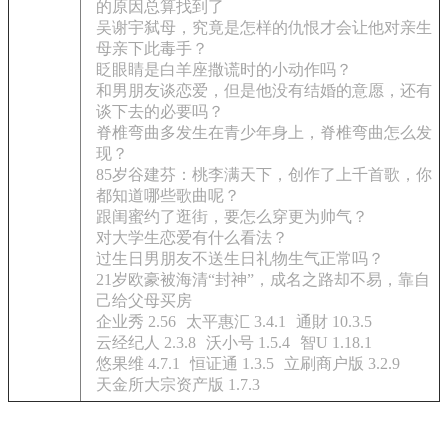
的原因总算找到了
吴谢宇弑母，究竟是怎样的仇恨才会让他对亲生
母亲下此毒手？
眨眼睛是白羊座撒谎时的小动作吗？
和男朋友谈恋爱，但是他没有结婚的意愿，还有
谈下去的必要吗？
脊椎弯曲多发生在青少年身上，脊椎弯曲怎么发
现？
85岁谷建芬：桃李满天下，创作了上千首歌，你
都知道哪些歌曲呢？
跟闺蜜约了逛街，要怎么穿更为帅气？
对大学生恋爱有什么看法？
过生日男朋友不送生日礼物生气正常吗？
21岁欧豪被海清“封神”，成名之路却不易，靠自
己给父母买房
企业秀 2.56
太平惠汇 3.4.1
通財 10.3.5
云经纪人 2.3.8
沃小号 1.5.4
智U 1.18.1
悠果维 4.7.1
恒证通 1.3.5
立刷商户版 3.2.9
天金所大宗资产版 1.7.3