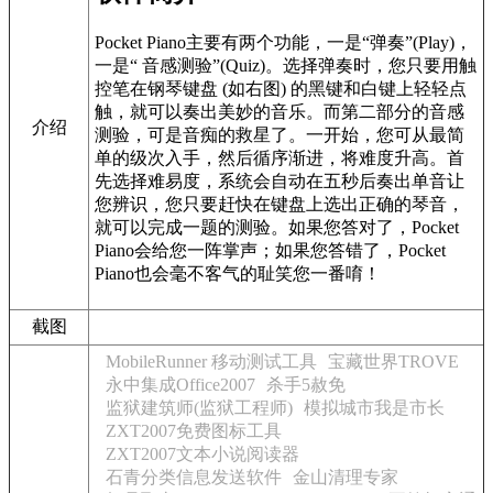
Pocket Piano主要有两个功能，一是“弹奏”(Play)，
一是“ 音感测验”(Quiz)。选择弹奏时，您只要用触
控笔在钢琴键盘 (如右图) 的黑键和白键上轻轻点
触，就可以奏出美妙的音乐。而第二部分的音感
介绍
测验，可是音痴的救星了。一开始，您可从最简
单的级次入手，然后循序渐进，将难度升高。首
先选择难易度，系统会自动在五秒后奏出单音让
您辨识，您只要赶快在键盘上选出正确的琴音，
就可以完成一题的测验。如果您答对了，Pocket
Piano会给您一阵掌声；如果您答错了，Pocket
Piano也会毫不客气的耻笑您一番唷！
截图
MobileRunner 移动测试工具
宝藏世界TROVE
永中集成Office2007
杀手5赦免
监狱建筑师(监狱工程师)
模拟城市我是市长
ZXT2007免费图标工具
ZXT2007文本小说阅读器
石青分类信息发送软件
金山清理专家