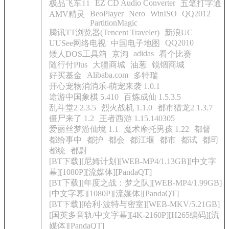
EZ CD Audio Converter
极品飞车11
五笔打字通
BeoPlayer
Nero
WinISO
QQ2012
AMV精灵
PartitionMagic
腾讯TT浏览器(Tencent Traveler)
新浪UC
QQ2010
UUSee网络电视
中国电子地图
adidas
矮人DOS工具箱
京淘
看个比赛
随行付Plus
大疆商城
油葱
锐锢商城
Alibaba.com
好买基金
多特瑞
开心宠物消消乐-萌宠来袭 1.0.1
途游中国象棋 5.410
百炼成仙 1.5.3.5
乱斗堂2 2.3.5
烈火战机 1.1.0
都市猎龙2 1.3.7
僵尸来了 1.2
王者西游 1.15.140305
爱丽丝梦游仙境 1.1
魔术摩托男孩 1.22
都督
都给事中
都护
都会
都江堰
都市
都试
都司
都统
都尉
[BT下载][尼姆计划][WEB-MP4/1.13GB][中文字
幕][1080P][流媒体][PandaQT]
[BT下载][年度之战：梦之队][WEB-MP4/1.99GB]
[中文字幕][1080P][流媒体][PandaQT]
[BT下载][哈利·波特与密室][WEB-MKV/5.21GB]
[国英多音轨/中文字幕][4K-2160P][H265编码][流
媒体][PandaQT]