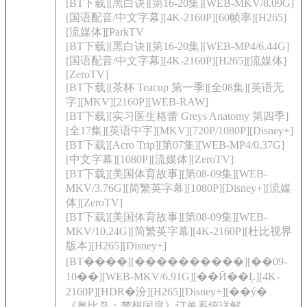
[BT下载][黑白诀][第16-20集][WEB-MKV/8.09G]
[国语配音/中文字幕][4K-2160P][60帧率][H265]
[流媒体][ParkTV
[BT下载][黑白诀][第16-20集][WEB-MP4/6.44G]
[国语配音/中文字幕][4K-2160P][H265][流媒体]
[ZeroTV]
[BT下载][茶杯 Teacup 第一季][全08集][英语无
字][MKV][2160P][WEB-RAW]
[BT下载][实习医生格蕾 Greys Anatomy 第四季]
[全17集][英语中字][MKV][720P/1080P][Disney+]
[BT下载][Acro Trip][第07集][WEB-MP4/0.37G]
[中文字幕][1080P][流媒体][ZeroTV]
[BT下载][美国体育故事][第08-09集][WEB-
MKV/3.76G][简繁英字幕][1080P][Disney+][流媒
体][ZeroTV]
[BT下载][美国体育故事][第08-09集][WEB-
MKV/10.24G][简繁英字幕][4K-2160P][杜比视界
版本][H265][Disney+]
[BT����][����������][��09-
10��][WEB-MKV/6.91G][��Ӣ��Ļ][4K-
2160P][HDR�汾][H265][Disney+][��ý�
《奥比岛：梦想国度》订单系统详解