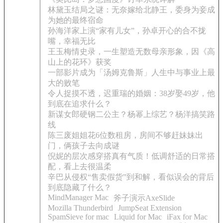
林黛玉结局之谜：无奈嫁给北静王，委身为妾成
为她的最终宿命
孙海洋家上演“家有儿女”，孙卓开心的合不拢
嘴，幸福无比
王玉梅情史录，一生塑造无数母亲形象，因《高
山上的花环》获奖
一部影片成为「汤姆克鲁斯」人生中与事业上最
大的败笔
令人捉摸不透，迟重瑞的婚姻：38岁娶49岁，他
到底在追求什么？
新谋女郎硬钢二公主？杨幂上综艺？杨洋搞笑路
线
陈三废姐姐花6位数租房，房间不够赶妹妹出
门，俩孩子去向成谜
倪妮的层次感穿搭真有气质！低调舒适的日常搭
配，看上去很温柔
辛巴从侵权“售卖假货”到和解，看似误会的背后
到底隐藏了什么？
MindManager Mac
斧子演示AxeSlide
Mozilla Thunderbird
JumpSeat Extension
SpamSieve for mac
Liquid for Mac
iFax for Mac