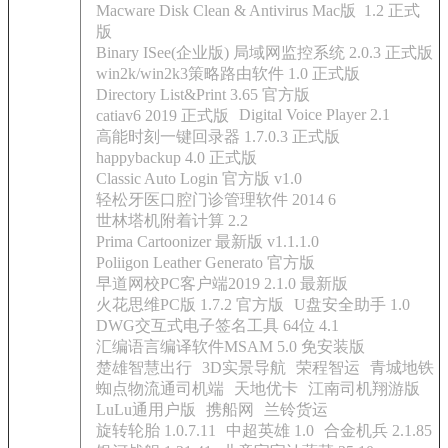
Macware Disk Clean & Antivirus Mac版 1.2 正式
版
Binary ISee(企业版) 局域网监控系统 2.0.3 正式版
win2k/win2k3策略路由软件 1.0 正式版
Directory List&Print 3.65 官方版
Digital Voice Player 2.1
catiav6 2019 正式版
高能时刻一键回录器 1.7.0.3 正式版
happybackup 4.0 正式版
Classic Auto Login 官方版 v1.0
轻松牙医口腔门诊管理软件 2014 6
世林塔机附着计算 2.2
Prima Cartoonizer 最新版 v1.1.1.0
Poliigon Leather Generato 官方版
早道网校PC客户端2019 2.1.0 最新版
火花思维PC版 1.7.2 官方版
U盘安全助手 1.0
DWG交互式电子签名工具 64位 4.1
汇编语言编译软件MSAM 5.0 免安装版
楚雄智慧出行
3D实景导航
荣程智运
青城地铁
蜘点物流通司机端
天地优卡
江南司机翔游版
LuLu通用户版
携船网
兰铃货运
旋转轮胎 1.0.7.11
中超英雄 1.0
合金机兵 2.1.85