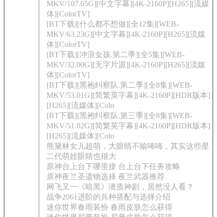
MKV/107.65G][中文字幕][4K-2160P][H265][流媒
体][ColorTV]
[BT下载][什么都不想做][全12集][WEB-
MKV/63.23G][中文字幕][4K-2160P][H265][流媒
体][ColorTV]
[BT下载][冲浪女孩.第二季][全5集][WEB-
MKV/32.00G][无字片源][4K-2160P][H265][流媒
体][ColorTV]
[BT下载][黑袍纠察队.第二季][全8集][WEB-
MKV/53.01G][简繁英字幕][4K-2160P][HDR版本]
[H265][流媒体][Colo
[BT下载][黑袍纠察队.第三季][全8集][WEB-
MKV/51.02G][简繁英字幕][4K-2160P][HDR版本]
[H265][流媒体][Colo
熊黛林女儿超萌，大眼睛不输咘咘，其实这些星
二代萌娃眼睛也很大
原神台上台下哪里接 台上台下任务攻略
原神夜兰圣遗物选择 夜兰武器推荐
网飞又一《暗黑》潜质神剧，居然没人看？
战争2061进阶的兵种搭配与选择介绍
迷你世界春雨装扮 春雨皮肤怎么获得