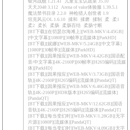
银河战舰 1.21.41
儿童宝宝认蔬菜 35.10
天天2048 3.112
Arena of valor体验服 1.39.5.1
魔法禁书目录 2.2.0
神枪猎人创世者 1.9
坦克风云OL 1.6.10
揉和
揉磨
揉制
柔
柔1
柔2
柔长
柔肠
柔肠百结
柔肠寸断
[BT下载][在切瑟尔海滩上][WEB-MKV/4.45GB]
[中文字幕][1080P][30帧率][流媒体][ParkHD]
[BT下载][妮娜][WEB-MKV/5.24GB][中文字幕]
[1080P][30帧率][流媒体][ParkHD]
[BT下载][因果报应][WEB-MKV/4.42GB][国语配
音/中文字幕][4K-2160P][60帧率][H265编码][流媒
体][ParkHD]
[BT下载][因果报应][WEB-MKV/3.73GB][国语音
轨][4K-2160P][H265编码][流媒体][PandaQT]
[BT下载][因果报应][WEB-MKV/6.46GB][国语音
轨][4K-2160P][HDR版本][H265编码][流媒体]
[PandaQT]
[BT下载][因果报应][WEB-MKV/12.62GB][国语
音轨][4K-2160P][H265编码][流媒体][PandaQT]
[BT下载][每当变幻时][WEB-MKV/1.28GB][无字
片源][1080P][流媒体][PandaQT]
[BT下载][每当变幻时][WEB-MKV/4.09GB][无字