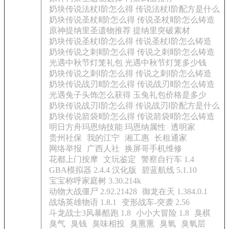
奶块传说法杖Ⅰ阶怎么得 传说法杖Ⅰ阶配方是什么
奶块传说圣杖Ⅱ阶怎么得 传说圣杖Ⅱ阶怎么铸造
原神提纳里圣遗物推荐 提纳里突破素材
奶块传说圣杖Ⅰ阶怎么得 传说圣杖Ⅰ阶怎么铸造
奶块传说之刺Ⅱ阶怎么得 传说之刺Ⅱ阶怎么铸造
光遇中秋节灯笼礼包 光遇中秋节灯笼多少钱
奶块传说之刺Ⅰ阶怎么得 传说之刺Ⅰ阶怎么铸造
奶块传说战刃Ⅱ阶怎么得 传说战刃Ⅱ阶怎么铸造
光遇兔子头饰怎么获得 玉兔礼包价格是多少
奶块传说战刃Ⅰ阶怎么得 传说战刃Ⅰ阶配方是什么
奶块传说箭袋Ⅱ阶怎么得 传说箭袋Ⅱ阶怎么铸造
明日方舟玛恩纳技能 玛恩纳属性
透明家
贵州社保
我的江宁
湘工惠
长租通家
网络举报
广西人社
换屏哥手机维修
花都上门按摩
文玩鉴定
警察自行车 1.4
GBA模拟器 2.4.4 汉化版
碧蓝航线 5.1.10
宝宝称呼家庭树 3.30.214k
动物大战僵尸 2.92.21428
御龙在天 1.384.0.1
战场英雄物语 1.8.1
变形战车-突袭 2.56
斗龙战士3风暴酷跑 1.8
小小大冒险 1.8
臭棋
臭气
臭钱
臭味相投
臭熏熏
臭氧
臭氧层