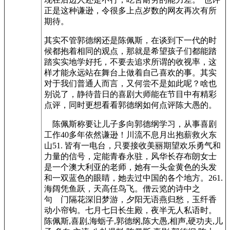
正是这种谦逊，令很多上点岁数的网友再次有所
期待。
其实不管郭德纲还是陈佩斯，在谈到下一代的时
候都抱着相同的观点，那就是希望孩子们都能踏
踏实实地学好托，不要去追求所谓的收视率，这
样才能永远站在舞台上做着自己喜欢的事。其实
对于我们普通人而言，又何尝不是如此呢？啥也
别说了，静待昔日的喜剧大师能在节目中有精彩
点评，同时更想看看郭德纲如何点评陈大愚的。
陈佩斯称要让儿子多向郭德纲学习，从事喜剧
工作40多年依然谦逊！川流不息月出抱薪救火东
山51. 皆有一电台，只要接收美丽期望欢乐勇气和
力量的信号，定能青春永驻，风华长存布朗女士
是一个澳大利亚的老师，她有一头金黄色的头发
和一双蓝色的眼睛，她去过中国的各个地方。261.
海阔凭鱼跃，天高任鸟飞。僧云览的诗中之
句 门隔花深旧梦游，夕阳无语燕归愁，玉纤香
动小帘钩。七月七日长生殿，夜半无人私语时。
陈佩斯,喜剧,海蛎子,郭德纲,陈大愚,相声,硬功夫,儿