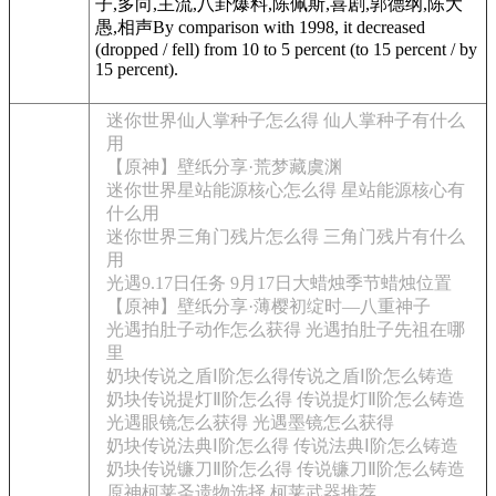
子,多向,主流,八卦爆料,陈佩斯,喜剧,郭德纲,陈大
愚,相声By comparison with 1998, it decreased
(dropped / fell) from 10 to 5 percent (to 15 percent / by
15 percent).
迷你世界仙人掌种子怎么得 仙人掌种子有什么
用
【原神】壁纸分享·荒梦藏虞渊
迷你世界星站能源核心怎么得 星站能源核心有
什么用
迷你世界三角门残片怎么得 三角门残片有什么
用
光遇9.17日任务 9月17日大蜡烛季节蜡烛位置
【原神】壁纸分享·薄樱初绽时—八重神子
光遇拍肚子动作怎么获得 光遇拍肚子先祖在哪
里
奶块传说之盾Ⅰ阶怎么得传说之盾Ⅰ阶怎么铸造
奶块传说提灯Ⅱ阶怎么得 传说提灯Ⅱ阶怎么铸造
光遇眼镜怎么获得 光遇墨镜怎么获得
奶块传说法典Ⅰ阶怎么得 传说法典Ⅰ阶怎么铸造
奶块传说镰刀Ⅱ阶怎么得 传说镰刀Ⅱ阶怎么铸造
原神柯莱圣遗物选择 柯莱武器推荐