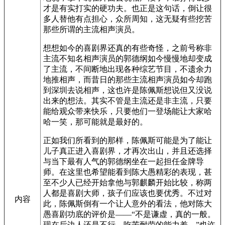
才是有实打实的硬功夫。也正是这句话，倒让很
多人替他有点担心，众所周知，这无疑有些挖苦
那些所谓的主流相声演员。
想想如今的喜剧界还真的有些奇怪，之前号称非
主流不知名相声演员的郭德纲如今慢慢地却变成
了主流，不间断地出现各种综艺节目，不遗余力
地推相声，而昔日的那些主流相声演员如今却跑
到深圳去说相声，这也许是陈佩斯想说但又没说
出来的想法。其实不管是主流还是非主流，只要
能给观众带来快乐，只要他们一登场能让大家哈
哈一笑，那可能就是最好的。
正如我们所看到的那样，陈佩斯可能是为了能让
儿子真正进入喜剧界，才再次出山，并且还选择
与当下最有人气的郭德纲坐在一起担任金牌导
师。在这里也希望能看到陈大愚精彩的表现，甚
至不少人已经开始拿他与郭麒麟开始比较，称两
人都是喜剧大师，孩子们应该也要优秀。不过对
内容
此，陈佩斯倒有一个让人意外的看法，他对陈大
愚喜剧功底的评价是——“不是谦虚，真的一般。
现在后边人还是不行，吃苦耐劳的能力差。”也许