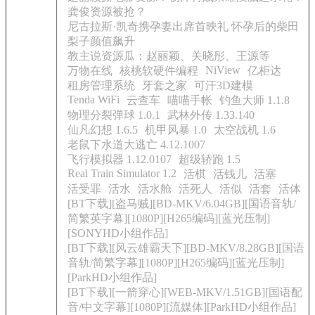
龚俊资源被抢？
尼古拉斯·凯奇携孕妻出席首映礼 怀孕后的柴田
梨子颜值飙升
教主说资源瓜：赵丽颖、关晓彤、王源等
NiView
万物在线
核桃软硬件编程
亿柜达
租房管理系统
牙套之家
可汗3D建模
Tenda WiFi
云查车
喵喵手帐
钓鱼大师 1.1.8
物理分裂弹球 1.0.1
武林外传 1.33.140
仙凡幻想 1.6.5
机甲风暴 1.0
太空战机 1.6
老鼠下水道大逃亡 4.12.1007
飞行模拟器 1.12.0107
超级轿跑 1.5
Real Train Simulator 1.2
活棋
活钱儿
活塞
活受罪
活水
活水舱
活死人
活似
活套
活体
[BT下载][盗马贼][BD-MKV/6.04GB][国语音轨/
简繁英字幕][1080P][H265编码][蓝光压制]
[SONYHD小组作品]
[BT下载][风云雄霸天下][BD-MKV/8.28GB][国语
音轨/简繁字幕][1080P][H265编码][蓝光压制]
[ParkHD小组作品]
[BT下载][一箭穿心][WEB-MKV/1.51GB][国语配
音/中文字幕][1080P][流媒体][ParkHD小组作品]