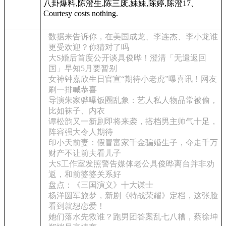
八卦爆料,陈澄生,陈三废,妹妹,陈婷,陈澄17、
Courtesy costs nothing.
数据来告诉你，在美国成龙、李连杰、李小龙谁
更受欢迎？你猜对了吗
大S婚后首度公开谈具俊晔！澄清「无遣返回
国」早知5月要暂别
女神钟嘉欣生日官宣“期待小老虎”曝喜讯！网友
刷一排喊恭喜
导演朱家骅曝饭圈乱象：艺人私人物品常被偷，
比如袜子、内衣
谭松韵又一新剧即将来袭，搭档男主帅气十足，
阵容强大令人期待
印小天前妻：假冒富家千金骗婚生子，夺走千万
财产不让前夫看儿子
大S工作室发照警告媒体老公具俊晔离台并非劝
返，和前婆婆关系好
盘点：《三国演义》十大谋士
杨洋圆军旅梦，新剧《特战荣耀》定档，这张脸
看到就想恋爱！
她们落水先救谁？跑男团答案乱七八糟，蔡徐坤