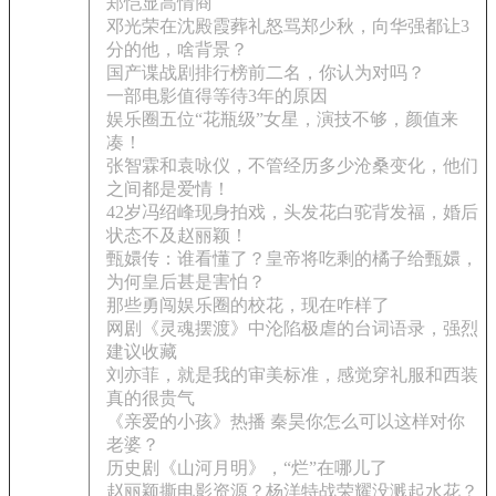
郑恺显高情商
邓光荣在沈殿霞葬礼怒骂郑少秋，向华强都让3
分的他，啥背景？
国产谍战剧排行榜前二名，你认为对吗？
一部电影值得等待3年的原因
娱乐圈五位“花瓶级”女星，演技不够，颜值来
凑！
张智霖和袁咏仪，不管经历多少沧桑变化，他们
之间都是爱情！
42岁冯绍峰现身拍戏，头发花白驼背发福，婚后
状态不及赵丽颖！
甄嬛传：谁看懂了？皇帝将吃剩的橘子给甄嬛，
为何皇后甚是害怕？
那些勇闯娱乐圈的校花，现在咋样了
网剧《灵魂摆渡》中沦陷极虐的台词语录，强烈
建议收藏
刘亦菲，就是我的审美标准，感觉穿礼服和西装
真的很贵气
《亲爱的小孩》热播 秦昊你怎么可以这样对你
老婆？
历史剧《山河月明》，“烂”在哪儿了
赵丽颖撕电影资源？杨洋特战荣耀没溅起水花？