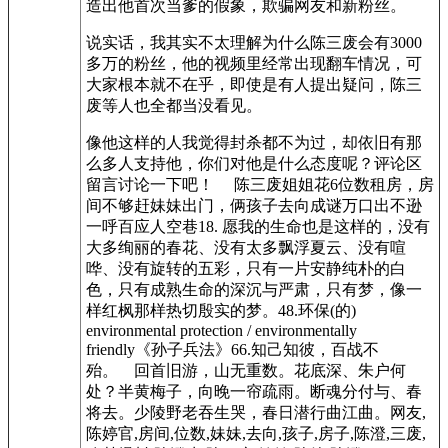
造出他首次当爹的假象，欺骗网友和新粉丝。
说实话，我其实不太理解为什么陈三废会有3000
多万的粉丝，他的视频里经常出现翻车情况，可
大家根本就不在乎，即使是有人提出疑问，陈三
废等人也全都当没看见。
像他这样的人我觉得封杀都不为过，却依旧有那
么多人支持他，你们对他是什么态度呢？评论区
留言讨论一下吧！ 陈三废姐姐花6位数租房，房
间不够赶妹妹出门，俩孩子去向成谜万口出不逊
一呼百应人空巷18. 愿我的生命也是这样的，没有
大多绚丽的春花、没有太多飘浮夏云、没有喧
哗、没有旋转的五彩，只有一片安静纯朴的白
色，只有成熟生命的深沉与严肃，只有梦，像一
样红枫那样热切殷实的梦。48.环保(的)
environmental protection / environmentally
friendly《孙子兵法》66.知己知彼，百战不
殆。 回首旧游，山无重数。花底深、朱户何
处？半黄梅子，向晚一帘疏雨。断魂分付与、春
将去。少陵野老吞生哭，春日潜行曲江曲。网友,
陈婷官,房间,位数,妹妹,去向,孩子,房子,陈澄,三废,