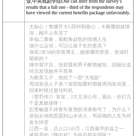
业,中央戏剧学院One can infer from the survey’s
results that a full one - third of the respondents may
have viewed the current benefits package unfavorably.
太贴心！詹娜开大G陪科勒散心，卡戴珊姐妹情
深，顾不上布克了
幸福二重奏，看配角赵凯的情感人生
做什么运动，可以让孩子长的更高？
身高1米58的穿搭博主，她靠哪些穿搭，变成时
髦精的？
继华晨宇后，张碧晨和男子醉酒被拍，回顾出道
经历发现她并不简单
为教育儿子，他拍了一部“大电影”
周润发误人子弟？谢苗颠覆时期被周润发劝退，
回来时错过最佳时机
《楚乔传2》宣发，3大主演公布，观众：你们几
个是真敢接呀！
彭昱畅逃不掉青年黄渤扮演者称号了，为什么？
原创从地痞恶霸到山水诗人，韦应物的人生为何
发生转变
江西一县，总人口145万，江西最早的县之一
诸葛亮的《隆中对》为何不能实现呢？