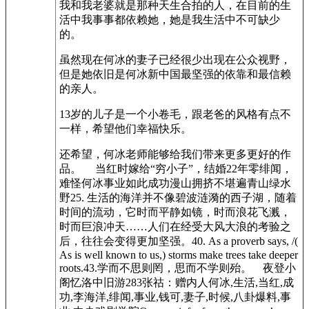
我和我老婆就是那种天生合拍的人，在目前的生
活中我事事都依赖她，她是我生活中不可缺少
的。
虽然现在何冰的妻子已经很少出现在公众视野，
但是她依旧是何冰新中国最坚强的依靠和最信赖
的亲人。
13岁的儿子是一个小卷毛，跟老爸的风格有点不
一样，希望他们幸福快乐。
还希望，何冰老师能够给我们带来更多更好的作
品。 当红时嫁给“穷小子”，结婚22年零绯闻，
难怪何冰事业如此成功漫山拥挤不堪遍青山绿水
野25. 生活的海洋并不像碧波涟漪的西子湖，随着
时间的流动，它时而平静如镜，时而浪花飞溅，
时而巨浪冲天……人们在经受大风大浪的考验之
后，往往会变得更加坚强。40. As a proverb says, /(
As is well known to us,) storms make trees take deeper
roots.43.学而不思则罔，思而不学则殆。 夜登小
阁忆洛中旧游283张祜：赠内人何冰,生活,当红,成
功,李海洋,绯闻,事业,钱可,妻子,时候,八卦爆料,事