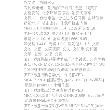
断义绝、势同水火！
看到袁珊珊、董洁的“齐刘海”造型，我笑了
友趣安驾
北京环球度假区
泊安飞停车
出行365
伪装定位
货拉拉专送司机
曲靖智停
精图地球
喵走出行
呼我司机市内版
Make A Breakthrough 1.14
3D急速飞船 1.0
国标保龄球 2.2
塔之战 1.3
推箱子 1.51
谁是卧底 1.0.16
密室逃脱1 666.19.05
妖灵契 1.44.0
宠将 1.0.0
星河乱斗 1.5
义齿
义地
义愤
义愤填膺
义夫
义和拳,义和团
义举
义郎
义理
义卖
[BT下载][最新犯罪片姜栋元 / 李钟硕 /-超完美暗
杀队][WEB-MKV/1.5GB][韩语音轨/AI中英字幕]
[1080P][H265编码][流媒体][全球影视库]
[BT下载][潜艇总动员：寻龙][WEB-
MP4/12.22GB][国语音轨][4K-2160P][H265编码]
[流媒体][NukeHD小组作品]
[BT下载][熊出没之夺宝熊兵][WEB-
MKV/10.42GB][无字片源][4K-2160P][H265编码]
[流媒体][NukeHD小组作品]
[BT下载][神偷谍影][WEB-MKV/15.14GB][国语