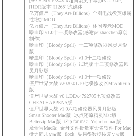
[WEB-MKV/24.95G][简繁英字幕][4K-2160P]
[HDR版本][H265][流媒体
亿万僵尸（They Are Billions）全图电战役英雄属
性增加MOD
亿万僵尸（They Are Billions）休闲养老MOD
嗜血印 v1.0十一项修改器(感谢peizhaochen原创
制作)
嗜血印（Bloody Spell）十二项修改器风灵月影
版
嗜血印（Bloody Spell）v1.0十二项修改
嗜血印（Bloody Spell）试玩版 十二项修改器风
灵月影版
嗜血印（Bloody Spell）v1.0十一项修改
僵尸世界大战 v2020.01.10七项修改器MrAntiFun
版
僵尸世界大战 v0.1.DEv.4792705七项修改器
CHEATHAPPENS版
僵尸世界大战 v1.0六项修改器风灵月影版
Smart Shooter Mac版
冰点还原精灵Mac版
iZip for mac
Betterzip Mac版
Yojimbo mac版
魔盒宝Mac版
金舟文件批量重命名软件 For Mac
ilock
微力同步Mac版
失易得数据恢复Mac版