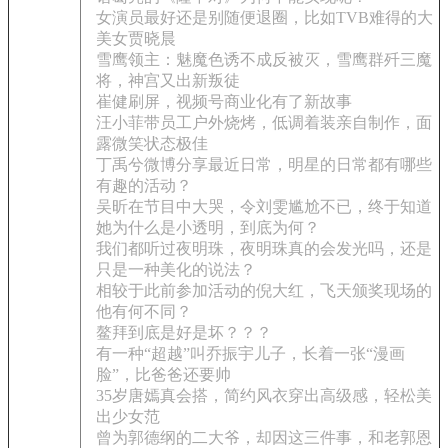
女演员最好还是别随便退圈，比如TVB难得的大
美女贾晓晨
雪鹰领主：魅魔色诱不成反被灭，雪鹰群歼三魔
将，神宫又出新叛徒
崔健刷屏，视频号商业化有了新故事
汪小菲带员工户外烧烤，低调着装亲自制作，面
露微笑状态极佳
丁禹兮微博分享最近日常，明星的日常都有哪些
有趣的活动？
吴昕在节目中大哭，令刘雯尴尬不已，终于知道
她为什么是小透明，到底为何？
我们都听过夜明珠，夜明珠真的会发光吗，还是
只是一种美化的说法？
相较于此前参加活动的倪大红，飞天颁奖现场的
他有何不同？
鳌拜到底是好是坏？？？
有一种“超越”叫乔振宇儿子，长着一张“漫画
脸”，比爸爸还要帅
35岁唐嫣真会搭，简约风衣穿出高级感，轻松美
出少女范
曾为郭德纲的二大爷，却因这三件事，和老郭恩