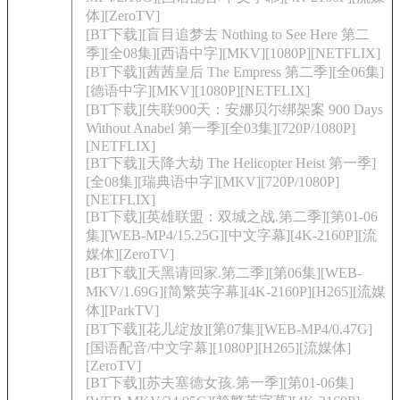
体][ZeroTV]
[BT下载][盲目追梦去 Nothing to See Here 第二
季][全08集][西语中字][MKV][1080P][NETFLIX]
[BT下载][茜茜皇后 The Empress 第二季][全06集]
[德语中字][MKV][1080P][NETFLIX]
[BT下载][失联900天：安娜贝尓绑架案 900 Days
Without Anabel 第一季][全03集][720P/1080P]
[NETFLIX]
[BT下载][天降大劫 The Helicopter Heist 第一季]
[全08集][瑞典语中字][MKV][720P/1080P]
[NETFLIX]
[BT下载][英雄联盟：双城之战.第二季][第01-06
集][WEB-MP4/15.25G][中文字幕][4K-2160P][流
媒体][ZeroTV]
[BT下载][天黑请回家.第二季][第06集][WEB-
MKV/1.69G][简繁英字幕][4K-2160P][H265][流媒
体][ParkTV]
[BT下载][花儿绽放][第07集][WEB-MP4/0.47G]
[国语配音/中文字幕][1080P][H265][流媒体]
[ZeroTV]
[BT下载][苏夫塞德女孩.第一季][第01-06集]