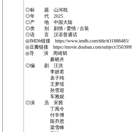
◎标 题 山河枕
◎年 代 2025
◎产 地 中国大陆
◎类 别 剧情 / 爱情 / 古装
◎语 言 汉语普通话
◎IMDb链接 https://www.imdb.com/title/tt31888485/
◎豆瓣链接 https://movie.douban.com/subject/3503999
◎导 演 周靖韬
綦晓卉
◎编 剧 汪洪
李妍君
袁子纯
王梦瑶
孙雪迎
车雅妮
◎演 员 宋茜
丁禹兮
付辛博
陈乔恩
梁雪峰