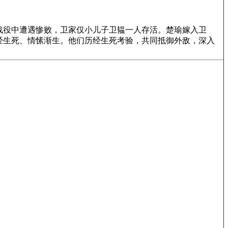
役中遭遇惨败，卫家仅小儿子卫韫一人存活。楚瑜嫁入卫
经生死、情愫渐生。他们历经生死考验，共同抵御外敌，深入