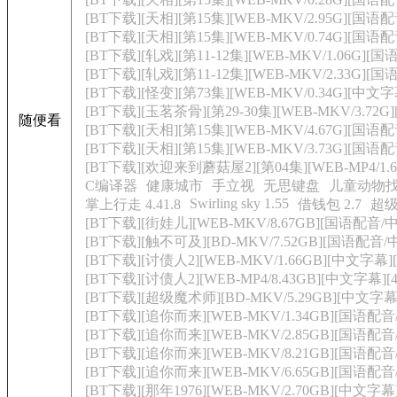
[BT下载][天相][第15集][WEB-MKV/2.95G][国语配音
[BT下载][天相][第15集][WEB-MKV/0.74G][国语配音
[BT下载][轧戏][第11-12集][WEB-MKV/1.06G][国
[BT下载][轧戏][第11-12集][WEB-MKV/2.33G][国语
[BT下载][怪变][第73集][WEB-MKV/0.34G][中文字幕]
[BT下载][玉茗茶骨][第29-30集][WEB-MKV/3.72G]
随便看
[BT下载][天相][第15集][WEB-MKV/4.67G][国语
[BT下载][天相][第15集][WEB-MKV/3.73G][国语配
[BT下载][欢迎来到蘑菇屋2][第04集][WEB-MP4/1.6
C编译器
健康城市
手立视
无思键盘
儿童动物找茬游
Swirling sky 1.55
掌上行走 4.41.8
借钱包 2.7
超级桌
[BT下载][街娃儿][WEB-MKV/8.67GB][国语配音/中
[BT下载][触不可及][BD-MKV/7.52GB][国语配音
[BT下载][讨债人2][WEB-MKV/1.66GB][中文字幕]
[BT下载][讨债人2][WEB-MP4/8.43GB][中文字幕][
[BT下载][超级魔术师][BD-MKV/5.29GB][中文字幕
[BT下载][追你而来][WEB-MKV/1.34GB][国语配
[BT下载][追你而来][WEB-MKV/2.85GB][国语配音
[BT下载][追你而来][WEB-MKV/8.21GB][国语配音
[BT下载][追你而来][WEB-MKV/6.65GB][国语配音
[BT下载][那年1976][WEB-MKV/2.70GB][中文字幕