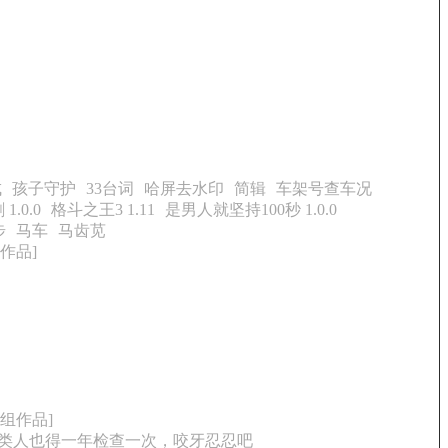
成
孩子守护
33台词
哈屏去水印
简辑
车架号查车况
1.0.0
格斗之王3 1.11
是男人就坚持100秒 1.0.0
步
马车
马齿苋
组作品]
B小组作品]
6类人也得一年检查一次，咬牙忍忍吧