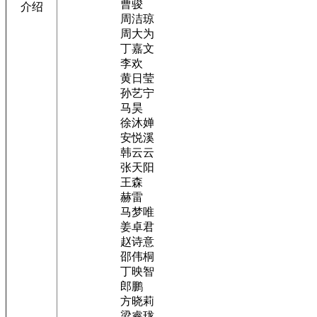
曹骏
介绍
周洁琼
周大为
丁嘉文
李欢
黄日莹
孙艺宁
马昊
徐沐婵
安悦溪
韩云云
张天阳
王森
赫雷
马梦唯
姜卓君
赵诗意
邵伟桐
丁映智
郎鹏
方晓莉
梁睿珑