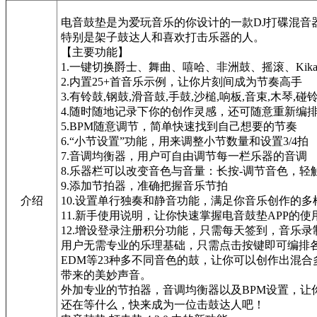
电音鼓垫是为爱玩音乐的你设计的一款DJ打碟混
特别是架子鼓达人和喜欢打击乐器的人。
【主要功能】
1.一键切换爵士、舞曲、嘻哈、非洲鼓、摇滚、Kikaz、
2.内置25+首音乐示例，让你片刻间成为节奏高手
3.有铃鼓,钢鼓,滑音鼓,手鼓,沙槌,响板,音束,木琴,
4.随时随地记录下你的创作灵感，还可随意重新编
5.BPM随意调节，简单快速找到自己想要的节奏
6.“小节设置”功能，用来调整小节数量和设置3/4拍
7.音调均衡器，用户可自由调节每一栏乐器的音调
8.乐器栏可以改变音色与音量：长按-调节音色，轻
9.添加节拍器，准确把握音乐节拍
介绍
10.设置单行独奏和静音功能，满足你音乐创作的多
11.新手使用说明，让你快速掌握电音鼓垫APP的使
12.增设登录注册积分功能，只需每天签到，音乐
用户无需专业的乐理基础，只需点击按键即可编排各种
EDM等23种多不同音色的鼓，让你可以创作出混合
带来的美妙声音。
外加专业的节拍器，音调均衡器以及BPM设置，让
还在等什么，快来成为一位击鼓达人吧！