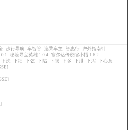
全
步行导航
车智管
逸乘车主
智惠行
户外指南针
0.1
秘境寻宝英雄 1.0.4
塞尔达传说缩小帽 1.6.2
下洗
下细
下弦
下陷
下限
下乡
下泄
下泻
下心意
SE]
SE]
]