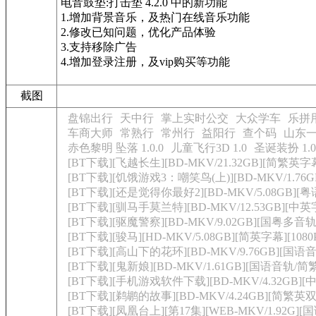
电音鼓垫:打击垫 4.2.0 中的新功能
1.增加背景音乐，及热门在线音乐功能
2.修改已知问题，优化产品体验
3.支持移除广告
4.增加登录注册，及vip购买等功能
截图
盘锦出行
天中行
掌上实时公交
大众学车
乐拼
车商大师
常熟行
常州行
益阳行
查个码
山东
赤色黎明 坠落 1.0.0
儿童飞行3D 1.0
圣诞装扮 1.0
[BT下载][飞越长生][BD-MKV/21.32GB][简繁英字幕
[BT下载][饥饿游戏3：嘲笑鸟(上)][BD-MKV/1.76GB
[BT下载][还是觉得你最好2][BD-MKV/5.08GB][粤
[BT下载][驯马手莫兰特][BD-MKV/12.53GB][中英字
[BT下载][驱魔警察][BD-MKV/9.02GB][国粤多音轨
[BT下载][骏马][HD-MKV/5.08GB][简英字幕][1080
[BT下载][高山下的花环][BD-MKV/9.76GB][国语音
[BT下载][鬼新娘][BD-MKV/1.61GB][国语音轨/简繁
[BT下载][手机游戏软件下载][BD-MKV/4.32GB][中文
[BT下载][鹈鹕的故事][BD-MKV/4.24GB][简繁英双语
[BT下载][凤凰台上][第17集][WEB-MKV/1.92G][国语