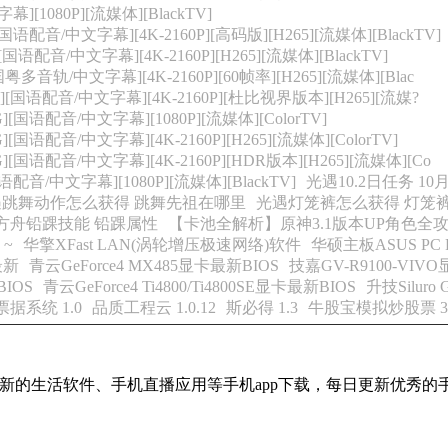
幕][1080P][流媒体][BlackTV]
国语配音/中文字幕][4K-2160P][高码版][H265][流媒体][BlackTV]
[国语配音/中文字幕][4K-2160P][H265][流媒体][BlackTV]
国粤多音轨/中文字幕][4K-2160P][60帧率][H265][流媒体][Blac
4G][国语配音/中文字幕][4K-2160P][杜比视界版本][H265][流媒?
][国语配音/中文字幕][1080P][流媒体][ColorTV]
[国语配音/中文字幕][4K-2160P][H265][流媒体][ColorTV]
][国语配音/中文字幕][4K-2160P][HDR版本][H265][流媒体][Co
语配音/中文字幕][1080P][流媒体][BlackTV]
光遇10.2日任务 
遇跳舞动作怎么获得 跳舞先祖在哪里
光遇灯笼裤怎么获得 灯笼
方舟铅踝技能 铅踝属性
【卡池全解析】原神3.1版本UP角色全
~
华擎XFast LAN(涡轮增压极速网络)软件
华硕主板ASUS PC 
具最新
青云GeForce4 MX485显卡最新BIOS
技嘉GV-R9100-VIV
BIOS
青云GeForce4 Ti4800/Ti4800SE显卡最新BIOS
升技Siluro
票据系统 1.0
品质工程云 1.0.12
斯必得 1.3
牛股宝模拟炒股票 3.
最新的生活软件、手机直播应用等手机app下载，每日更新优秀的