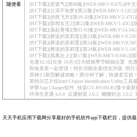
随便看
[BT下载][娑婆气][第08集][WEB-MKV/0.67G][中文字
[BT下载][云深不知梦][第22集][WEB-MKV/3.12G][
[BT下载][勿扰飞升][第19-20集][WEB-MKV/2.47G]
[BT下载][新闻女王2][第22集][WEB-MKV/1.45G][
[BT下载][枭起青壤][第01-03集][WEB-MKV/14.3
[BT下载][葬送的芙莉莲][第24集][WEB-MKV/0.33G
[BT下载][葬送的芙莉莲][第24集][WEB-MKV/0.58G]
[BT下载][葬送的芙莉莲][第24集][WEB-MKV/1.24G
[BT下载][凤凰台上][第17集][WEB-MKV/0.94G][国
光遇10.3日任务 10月3日大蜡烛季节蜡烛位置
光
和兔美美一起变强！特长功能全新优化升级
明日
原神3.1新型解谜攻略！两分钟了解，快速拿宝箱！
英特尔芯片组Intel Chipset Identification Utility工
华擎App Charger软件
技嘉GV-R9100-B3显卡最新
环球生意通 4.6.0
证通财富 2.6.2
嘟嘟好运 3.0.2
天天手机应用下载网分享最好的手机软件app下载栏目，提供