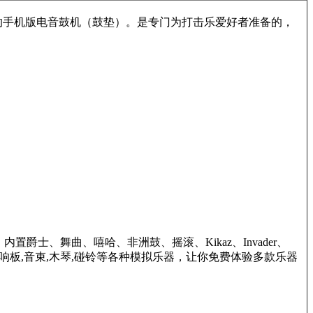
的手机版电音鼓机（鼓垫）。是专门为打击乐爱好者准备的，
、舞曲、嘻哈、非洲鼓、摇滚、Kikaz、Invader、
,响板,音束,木琴,碰铃等各种模拟乐器，让你免费体验多款乐器