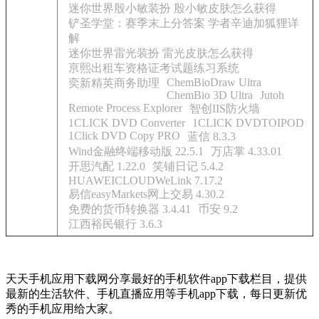
迷你世界殷小敏装扮 殷小敏皮肤怎么获得
铲圣学堂：赛季末上分答案 学者辛迪加狐狸详
解
迷你世界雷光装扮 雷光皮肤怎么获得
亰熙出租车资格证考试题练习系统
ChemBioDraw Ultra
奕新精英商务助理
ChemBio 3D Ultra
Jutoh
Remote Process Explorer
智创IIS防火墙
1CLICK DVD Converter
1CLICK DVDTOIPOD
1Click DVD Copy PRO
蓝信 8.3.3
Wind金融终端移动版 22.5.1
万店掌 4.33.01
开思汽配 1.22.0
笑铺日记 5.4.2
HUAWEICLOUDWeLink 7.17.2
易信easyMarkets网上交易 4.30.2
免费的货币转换器 3.4.41
币安 9.2
江西裕民银行 3.6.3
天天手机应用下载网分享最好的手机软件app下载栏目，提供
最新的生活软件、手机直播应用等手机app下载，每日更新优
秀的手机应用给大家。