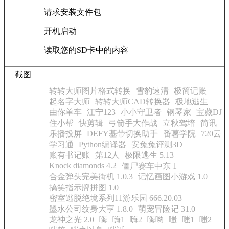
请求安装文件包
开机启动
读取您的SD卡中的内容
截图
转转大师图片格式转换
雪豹速清
极简记账
起名字大师
转转大师CAD转换器
极地逃生
由你单车
江宁123
小小守卫者
钢琴家
宝藏DJ
住小帮
快剪辑
弓箭手大作战
立秋驾培
简讯
乐播投屏
DEFY基带切换助手
番薯学院
720云
学习通
Python编译器
安兔兔评测3D
账有书记账
第12人
极限逃生 5.13
Knock diamonds 4.2
僵尸赛车中东 1
合金弹头完美街机 1.0.3
记忆画图小游戏 1.0
搞笑指示牌拼图 1.0
密室逃脱绝境系列11游乐园 666.20.03
墨水公司纹身大亨 1.8.0
萌宠冒险记 31.0
龙神之光 2.0
嗨
嗨1
嗨2
嗨哟
嗤
嗤1
嗤2