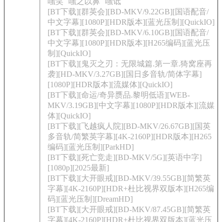
嗤笑
嗤之以鼻
嗤诋
[BT下载][群英会][BD-MKV/9.22GB][国语配音/
中文字幕][1080P][HDR版本][蓝光压制][QuickIO]
[BT下载][群英会][BD-MKV/6.10GB][国语配音/
中文字幕][1080P][HDR版本][H265编码][蓝光压
制][QuickIO]
[BT下载][鬼灭之刃：无限城篇.第一章.猗窝座再
袭][HD-MKV/3.27GB][国日多音轨/简体字幕]
[1080P][HDR版本][流媒体][QuickIO]
[BT下载][命运/奇异赝品.黎明低语][WEB-
MKV/3.19GB][中文字幕][1080P][HDR版本][流媒
体][QuickIO]
[BT下载][飞越疯人院][BD-MKV/26.67GB][国英
多音轨/简繁英字幕][4K-2160P][HDR版本][H265
编码][蓝光压制][ParkHD]
[BT下载][死亡竞走][BD-MKV/5G][英语中字]
[1080p][2025最新]
[BT下载][大开眼戒][BD-MKV/39.55GB][简繁英
字幕][4K-2160P][HDR+杜比视界双版本][H265编
码][蓝光压制][DreamHD]
[BT下载][大开眼戒][BD-MKV/87.45GB][简繁英
字幕][4K-2160P][HDR+杜比视界双版本][蓝光压