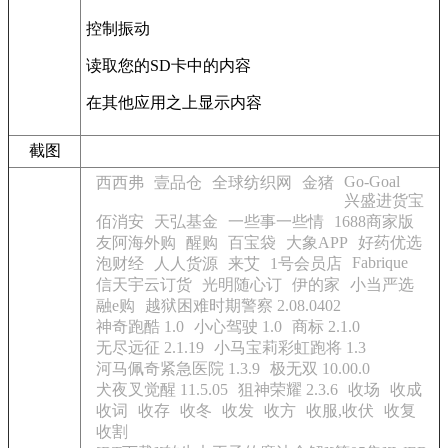
控制振动
读取您的SD卡中的内容
在其他应用之上显示内容
截图
Go-Goal
西西弗
壹品仓
全球纺织网
金猪
兴盛进货宝
佰消安
天弘基金
一些事一些情
1688商家版
友阿海外购
醒购
百宝袋
大象APP
好药优选
Fabrique
泡财经
人人货源
来艾
1号会员店
信天宇云订货
光明随心订
伊的家
小当严选
融e购
越狱困难时期警察 2.08.0402
神奇跑酷 1.0
小心驾驶 1.0
商标 2.1.0
无尽远征 2.1.19
小马宝莉彩虹跑将 1.3
河马佩奇紧急医院 1.3.9
极无双 10.00.0
犬夜叉觉醒 11.5.05
狙神荣耀 2.3.6
收场
收成
收词
收存
收冬
收发
收方
收服,收伏
收复
收割