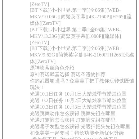
[ZeroTV]
[BT下载][小小世界.第一季][全06集][WEB-
MKV/10.06G][简繁英字幕][4K-2160P][H265][流
媒体][ZeroTV]
[BT下载][小小世界.第二季][全06集][WEB-
MKV/13.33G][简繁英字幕][1080P][流媒体]
[ZeroTV]
[BT下载][小小世界.第二季][全06集][WEB-
MKV/9.62G][简繁英字幕][4K-2160P][H265][流媒
体][ZeroTV]
原神坎蒂丝角色介绍
原神赛诺武器选择 赛诺圣遗物推荐
你的武器够强吗？兔美美手把手教你玩转铁匠铺
玩法！
光遇10.1日任务 10月1日大蜡烛季节蜡烛位置
光遇10.2日任务 10月2日大蜡烛季节蜡烛位置
光遇10.3日任务 10月3日大蜡烛季节蜡烛位置
光遇跳舞动作怎么获得 跳舞先祖在哪里
光遇灯笼裤怎么获得 灯笼裤先祖在哪里
光遇扇子发型怎么获得 光遇扫把头先祖在哪里
和兔美美一起变强！特长功能全新优化升级